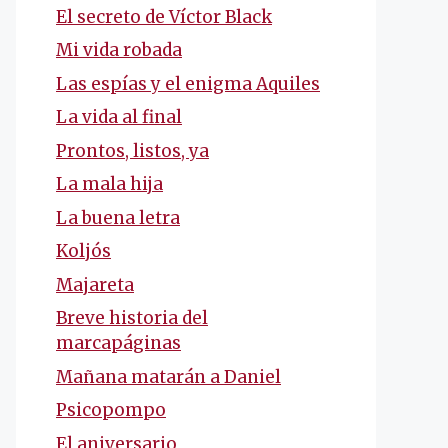
El secreto de Víctor Black
Mi vida robada
Las espías y el enigma Aquiles
La vida al final
Prontos, listos, ya
La mala hija
La buena letra
Koljós
Majareta
Breve historia del
marcapáginas
Mañana matarán a Daniel
Psicopompo
El aniversario