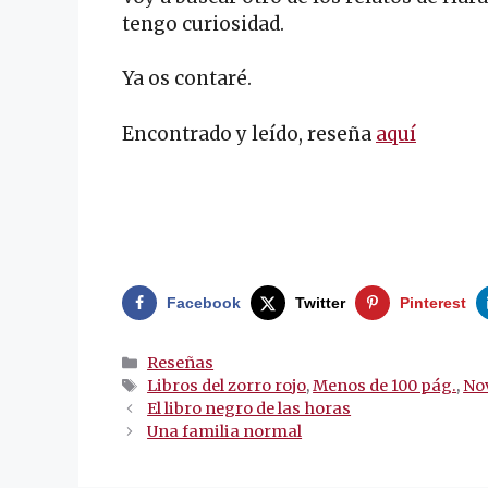
tengo curiosidad.
Ya os contaré.
Encontrado y leído, reseña
aquí
.
.
Facebook
Twitter
Pinterest
Categorías
Reseñas
Etiquetas
Libros del zorro rojo
,
Menos de 100 pág.
,
Nov
Navegación
El libro negro de las horas
de
Una familia normal
entradas