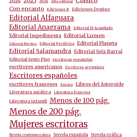
Clásico
2025
2024
2026
Alba editorial
Con encanto
Ediciones Destino
Ediciones B
Editorial Alfaguara
Editorial Anagrama
Editorial El Acantilado
Editorial Lumen
Editorial Impedimenta
Editorial Planeta
Editorial Periférica
Editorial Nórdica
Editorial Salamandra
Editorial Seix Barral
Editorial Sexto Piso
escritoras españolas
escritores americanos
Escritores argentinos
Escritores españoles
escritores franceses
Libros del Asteroide
Espasa
Literatura asiática
Literatura francesa
Menos de 100 pág.
Literatura infantil
Menos de 200 pág.
Mujeres escritoras
Novela española
Novela gráfica
Novela contemporánea