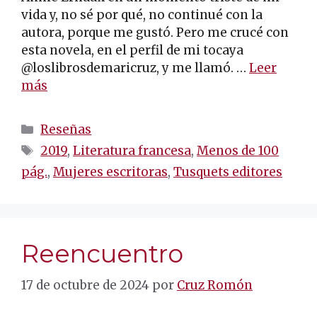
vida y, no sé por qué, no continué con la
autora, porque me gustó. Pero me crucé con
esta novela, en el perfil de mi tocaya
@loslibrosdemaricruz, y me llamó. …
Leer
más
Categorías
Reseñas
Etiquetas
2019
,
Literatura francesa
,
Menos de 100
pág.
,
Mujeres escritoras
,
Tusquets editores
Reencuentro
17 de octubre de 2024
por
Cruz Romón