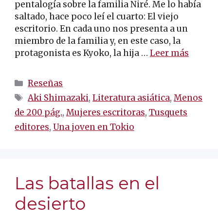
pentalogía sobre la familia Niré. Me lo había
saltado, hace poco leí el cuarto: El viejo
escritorio. En cada uno nos presenta a un
miembro de la familia y, en este caso, la
protagonista es Kyoko, la hija …
Leer más
Categorías
Reseñas
Etiquetas
Aki Shimazaki
,
Literatura asiática
,
Menos
de 200 pág.
,
Mujeres escritoras
,
Tusquets
editores
,
Una joven en Tokio
Las batallas en el
desierto