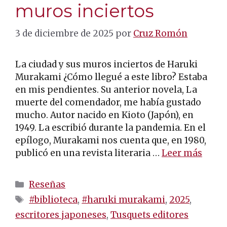
muros inciertos
3 de diciembre de 2025
por
Cruz Romón
La ciudad y sus muros inciertos de Haruki
Murakami ¿Cómo llegué a este libro? Estaba
en mis pendientes. Su anterior novela, La
muerte del comendador, me había gustado
mucho. Autor nacido en Kioto (Japón), en
1949. La escribió durante la pandemia. En el
epílogo, Murakami nos cuenta que, en 1980,
publicó en una revista literaria …
Leer más
Categorías
Reseñas
Etiquetas
#biblioteca
,
#haruki murakami
,
2025
,
escritores japoneses
,
Tusquets editores