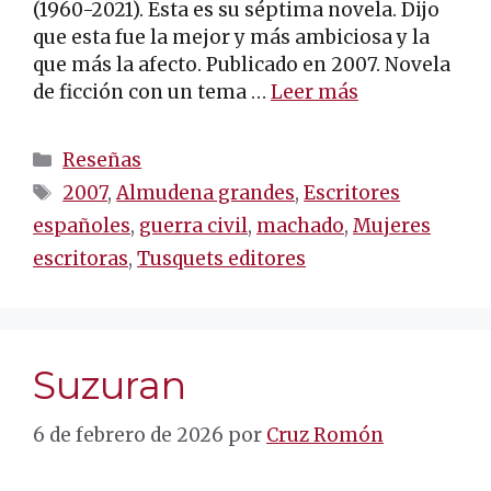
(1960-2021). Esta es su séptima novela. Dijo
que esta fue la mejor y más ambiciosa y la
que más la afecto. Publicado en 2007. Novela
de ficción con un tema …
Leer más
Categorías
Reseñas
Etiquetas
2007
,
Almudena grandes
,
Escritores
españoles
,
guerra civil
,
machado
,
Mujeres
escritoras
,
Tusquets editores
Suzuran
6 de febrero de 2026
por
Cruz Romón