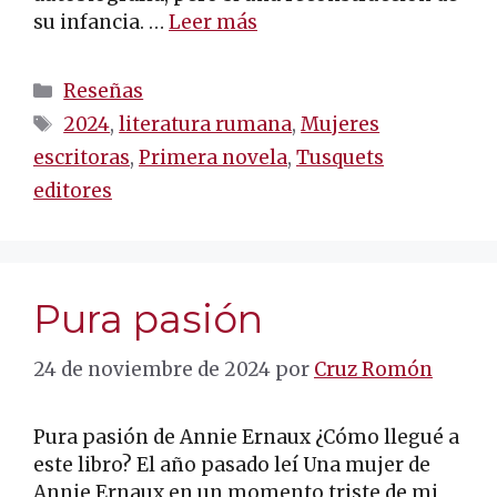
su infancia. …
Leer más
Categorías
Reseñas
Etiquetas
2024
,
literatura rumana
,
Mujeres
escritoras
,
Primera novela
,
Tusquets
editores
Pura pasión
24 de noviembre de 2024
por
Cruz Romón
Pura pasión de Annie Ernaux ¿Cómo llegué a
este libro? El año pasado leí Una mujer de
Annie Ernaux en un momento triste de mi