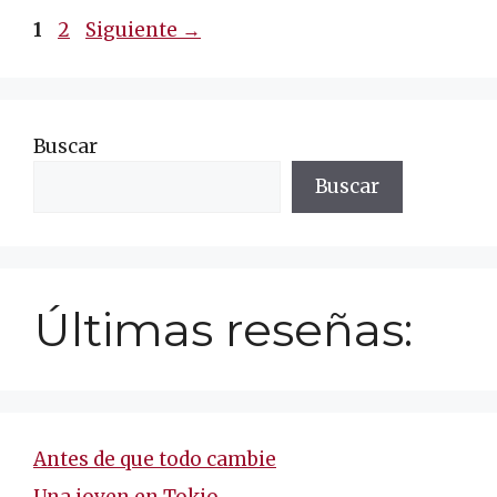
Navegación
Página
Página
1
2
Siguiente
→
de
entradas
Buscar
Buscar
Últimas reseñas:
Antes de que todo cambie
Una joven en Tokio