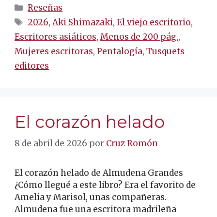
Categorías
Reseñas
Etiquetas
2026
,
Aki Shimazaki
,
El viejo escritorio
,
Escritores asiáticos
,
Menos de 200 pág.
,
Mujeres escritoras
,
Pentalogía
,
Tusquets
editores
El corazón helado
8 de abril de 2026
por
Cruz Romón
El corazón helado de Almudena Grandes
¿Cómo llegué a este libro? Era el favorito de
Amelia y Marisol, unas compañeras.
Almudena fue una escritora madrileña