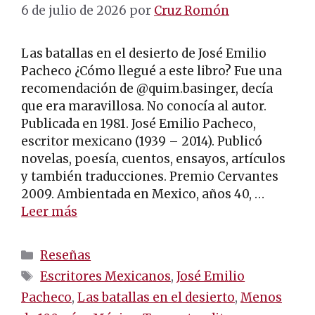
6 de julio de 2026
por
Cruz Romón
Las batallas en el desierto de José Emilio
Pacheco ¿Cómo llegué a este libro? Fue una
recomendación de @quim.basinger, decía
que era maravillosa. No conocía al autor.
Publicada en 1981. José Emilio Pacheco,
escritor mexicano (1939 – 2014). Publicó
novelas, poesía, cuentos, ensayos, artículos
y también traducciones. Premio Cervantes
2009. Ambientada en Mexico, años 40, …
Leer más
Categorías
Reseñas
Etiquetas
Escritores Mexicanos
,
José Emilio
Pacheco
,
Las batallas en el desierto
,
Menos