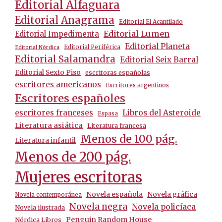
Editorial Alfaguara
Editorial Anagrama
Editorial El Acantilado
Editorial Lumen
Editorial Impedimenta
Editorial Planeta
Editorial Periférica
Editorial Nórdica
Editorial Salamandra
Editorial Seix Barral
Editorial Sexto Piso
escritoras españolas
escritores americanos
Escritores argentinos
Escritores españoles
escritores franceses
Libros del Asteroide
Espasa
Literatura asiática
Literatura francesa
Menos de 100 pág.
Literatura infantil
Menos de 200 pág.
Mujeres escritoras
Novela española
Novela gráfica
Novela contemporánea
Novela negra
Novela policíaca
Novela ilustrada
Penguin Random House
Nórdica Libros