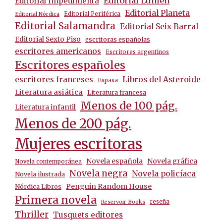
Editorial Lumen
Editorial Impedimenta
Editorial Planeta
Editorial Periférica
Editorial Nórdica
Editorial Salamandra
Editorial Seix Barral
Editorial Sexto Piso
escritoras españolas
escritores americanos
Escritores argentinos
Escritores españoles
escritores franceses
Libros del Asteroide
Espasa
Literatura asiática
Literatura francesa
Menos de 100 pág.
Literatura infantil
Menos de 200 pág.
Mujeres escritoras
Novela española
Novela gráfica
Novela contemporánea
Novela negra
Novela policíaca
Novela ilustrada
Penguin Random House
Nórdica Libros
Primera novela
reseña
Reservoir Books
Thriller
Tusquets editores