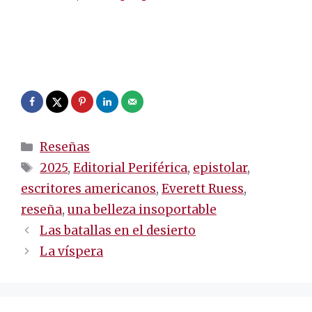
.
.
Categorías
Reseñas
Etiquetas
2025
,
Editorial Periférica
,
epistolar
,
escritores americanos
,
Everett Ruess
,
reseña
,
una belleza insoportable
Navegación
Las batallas en el desierto
de
La víspera
entradas