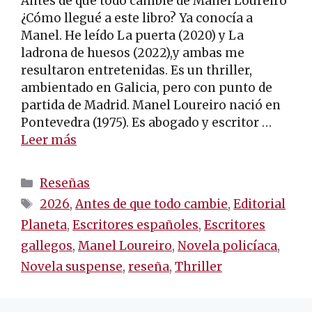
Antes de que todo cambie de Manel Loureiro
¿Cómo llegué a este libro? Ya conocía a
Manel. He leído La puerta (2020) y La
ladrona de huesos (2022),y ambas me
resultaron entretenidas. Es un thriller,
ambientado en Galicia, pero con punto de
partida de Madrid. Manel Loureiro nació en
Pontevedra (1975). Es abogado y escritor …
Leer más
Categorías
Reseñas
Etiquetas
2026
,
Antes de que todo cambie
,
Editorial
Planeta
,
Escritores españoles
,
Escritores
gallegos
,
Manel Loureiro
,
Novela policíaca
,
Novela suspense
,
reseña
,
Thriller