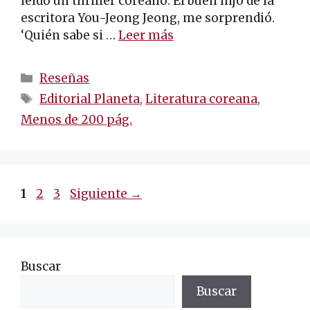
leído un thriller coreano. El buen hijo de la
escritora You-Jeong Jeong, me sorprendió.
‘Quién sabe si …
Leer más
Categorías
Reseñas
Etiquetas
Editorial Planeta
,
Literatura coreana
,
Menos de 200 pág.
Navegación
Página
Página
Página
1
2
3
Siguiente
→
de
entradas
Buscar
Buscar