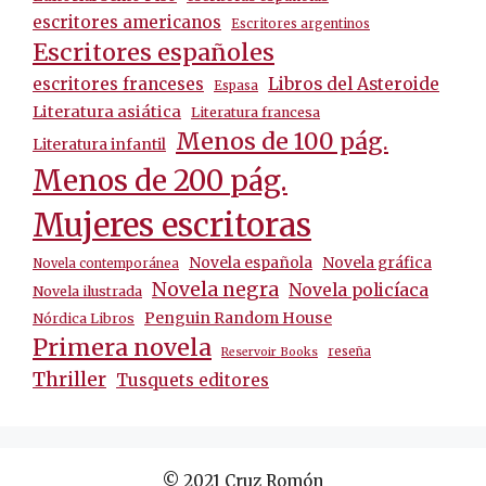
escritores americanos
Escritores argentinos
Escritores españoles
escritores franceses
Libros del Asteroide
Espasa
Literatura asiática
Literatura francesa
Menos de 100 pág.
Literatura infantil
Menos de 200 pág.
Mujeres escritoras
Novela española
Novela gráfica
Novela contemporánea
Novela negra
Novela policíaca
Novela ilustrada
Penguin Random House
Nórdica Libros
Primera novela
reseña
Reservoir Books
Thriller
Tusquets editores
© 2021 Cruz Romón