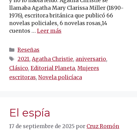
y no lo había leído. Agatha Christie se
llamaba Agatha Mary Clarissa Miller (1890-
1976), escritora británica que publicó 66
novelas policiales, 6 novelas rosas,14
cuentos​ …
Leer más
Categorías
Reseñas
Etiquetas
2021
,
Agatha Christie
,
aniversario
,
Clásico
,
Editorial Planeta
,
Mujeres
escritoras
,
Novela policíaca
El espía
17 de septiembre de 2025
por
Cruz Romón