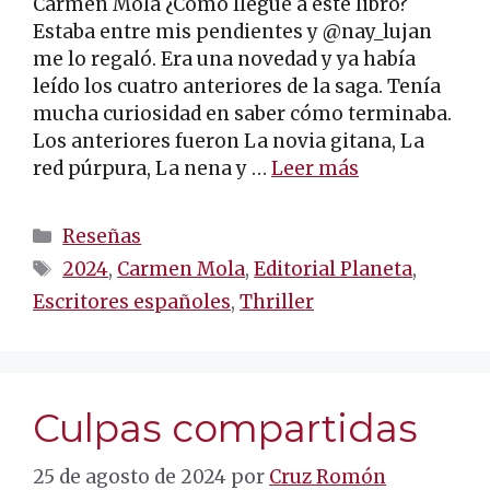
Carmen Mola ¿Cómo llegué a este libro?
Estaba entre mis pendientes y @nay_lujan
me lo regaló. Era una novedad y ya había
leído los cuatro anteriores de la saga. Tenía
mucha curiosidad en saber cómo terminaba.
Los anteriores fueron La novia gitana, La
red púrpura, La nena y …
Leer más
Categorías
Reseñas
Etiquetas
2024
,
Carmen Mola
,
Editorial Planeta
,
Escritores españoles
,
Thriller
Culpas compartidas
25 de agosto de 2024
por
Cruz Romón