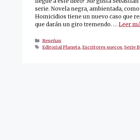
llegué a este libro? Me gusta Sebastiá
serie. Novela negra, ambientada, como 
Homicidios tiene un nuevo caso que re
que darán un giro tremendo. …
Leer m
Categorías
Reseñas
Etiquetas
Editorial Planeta
,
Escritores suecos
,
Serie 