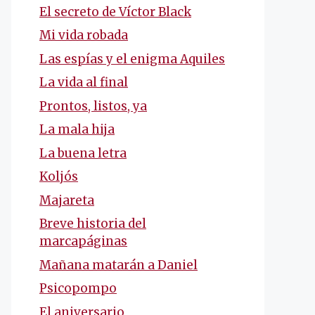
El secreto de Víctor Black
Mi vida robada
Las espías y el enigma Aquiles
La vida al final
Prontos, listos, ya
La mala hija
La buena letra
Koljós
Majareta
Breve historia del
marcapáginas
Mañana matarán a Daniel
Psicopompo
El aniversario