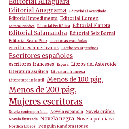
Editorial Alfaguara
Editorial Anagrama
Editorial El Acantilado
Editorial Lumen
Editorial Impedimenta
Editorial Planeta
Editorial Periférica
Editorial Nórdica
Editorial Salamandra
Editorial Seix Barral
Editorial Sexto Piso
escritoras españolas
escritores americanos
Escritores argentinos
Escritores españoles
escritores franceses
Libros del Asteroide
Espasa
Literatura asiática
Literatura francesa
Menos de 100 pág.
Literatura infantil
Menos de 200 pág.
Mujeres escritoras
Novela española
Novela gráfica
Novela contemporánea
Novela negra
Novela policíaca
Novela ilustrada
Penguin Random House
Nórdica Libros