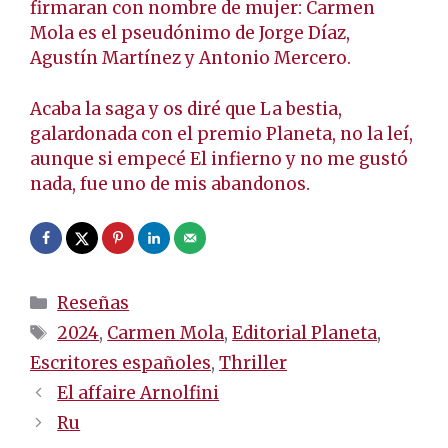
firmaran con nombre de mujer: Carmen
Mola es el pseudónimo de Jorge Díaz,
Agustín Martínez y Antonio Mercero.
Acaba la saga y os diré que La bestia,
galardonada con el premio Planeta, no la leí,
aunque si empecé El infierno y no me gustó
nada, fue uno de mis abandonos.
Categorías
Reseñas
Etiquetas
2024
,
Carmen Mola
,
Editorial Planeta
,
Escritores españoles
,
Thriller
Navegación
El affaire Arnolfini
de
Ru
entradas