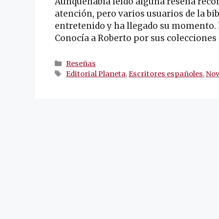
Aunquehabía leído alguna reseña reco
atención, pero varios usuarios de la b
entretenido y ha llegado su momento. 
Conocía a Roberto por sus colecciones
Categorías
Reseñas
Etiquetas
Editorial Planeta
,
Escritores españoles
,
Nov