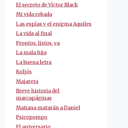
El secreto de Víctor Black
Mi vida robada
Las espías y el enigma Aquiles
La vida al final
Prontos, listos, ya
La mala hija
La buena letra
Koljós
Majareta
Breve historia del
marcapáginas
Mañana matarán a Daniel
Psicopompo
El aniversario