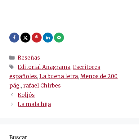
.
.
Categorías
Reseñas
Etiquetas
Editorial Anagrama
,
Escritores
españoles
,
La buena letra
,
Menos de 200
pág.
,
rafael Chirbes
Navegación
Koljós
de
La mala hija
entradas
Buscar