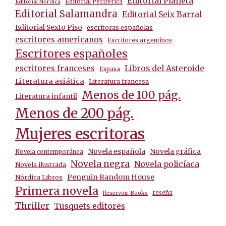
Editorial Planeta
Editorial Periférica
Editorial Nórdica
Editorial Salamandra
Editorial Seix Barral
Editorial Sexto Piso
escritoras españolas
escritores americanos
Escritores argentinos
Escritores españoles
escritores franceses
Libros del Asteroide
Espasa
Literatura asiática
Literatura francesa
Menos de 100 pág.
Literatura infantil
Menos de 200 pág.
Mujeres escritoras
Novela española
Novela gráfica
Novela contemporánea
Novela negra
Novela policíaca
Novela ilustrada
Penguin Random House
Nórdica Libros
Primera novela
reseña
Reservoir Books
Thriller
Tusquets editores