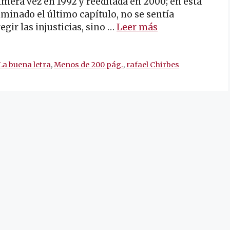
era vez en 1992 y reeditada en 2000; en esta
iminado el último capítulo, no se sentía
gir las injusticias, sino …
Leer más
La buena letra
,
Menos de 200 pág.
,
rafael Chirbes