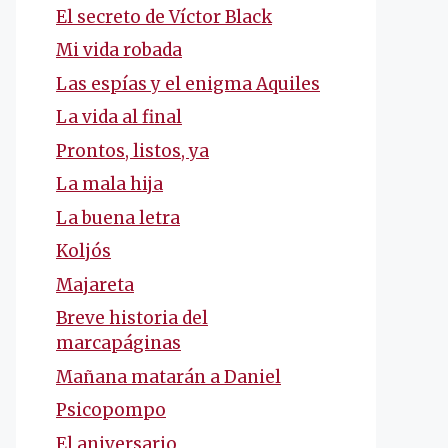
El secreto de Víctor Black
Mi vida robada
Las espías y el enigma Aquiles
La vida al final
Prontos, listos, ya
La mala hija
La buena letra
Koljós
Majareta
Breve historia del
marcapáginas
Mañana matarán a Daniel
Psicopompo
El aniversario