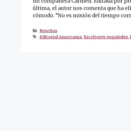
mi compañera Carmen. Editada por prim
última, el autor nos comenta que ha el
cómodo. “No es misión del tiempo corre
Categorías
Reseñas
Etiquetas
Editorial Anagrama
,
Escritores españoles
,