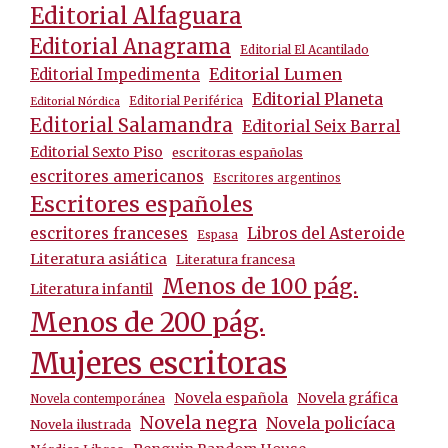
Editorial Alfaguara
Editorial Anagrama
Editorial El Acantilado
Editorial Lumen
Editorial Impedimenta
Editorial Planeta
Editorial Periférica
Editorial Nórdica
Editorial Salamandra
Editorial Seix Barral
Editorial Sexto Piso
escritoras españolas
escritores americanos
Escritores argentinos
Escritores españoles
escritores franceses
Libros del Asteroide
Espasa
Literatura asiática
Literatura francesa
Menos de 100 pág.
Literatura infantil
Menos de 200 pág.
Mujeres escritoras
Novela española
Novela gráfica
Novela contemporánea
Novela negra
Novela policíaca
Novela ilustrada