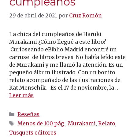
cumpleaños
29 de abril de 2021
por
Cruz Romón
La chica del cumpleaños de Haruki
Murakami ¿Cómo llegué a este libro?
Curioseando eBiblio Madrid encontré un
carrusel de libros breves. No había leído este
de Murakami y me llamó la atención. Es un
pequeño álbum ilustrado. Con un bonito
relato acompañado de las ilustraciones de
Kat Menschik. Es el 17 de noviembre, la …
Leer más
Categorías
Reseñas
Etiquetas
Menos de 100 pág.
,
Murakami
,
Relato
,
Tusquets editores