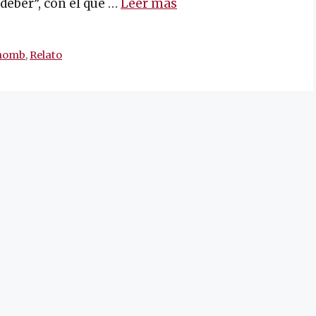
deber”, con el que …
Leer más
homb
,
Relato