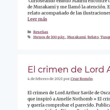
Curioseando eBiblio Madrid encontré un
de Murakami y me llamó la atención. E
relato acompañado de las ilustraciones
Leer más
Categorías
Reseñas
Etiquetas
Menos de 100 pág.
,
Murakami
,
Relato
,
Tusqu
El crimen de Lord A
4 de febrero de 2021
por
Cruz Romón
El crimen de Lord Arthur Savile de Osca
que inspiró a Amelíe Nothomb » El crim
y quería comprobar el parecido. Public