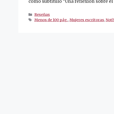
como subtítulo “Una reflexión sobre el 
Categorías
Reseñas
Etiquetas
Menos de 100 pág.
,
Mujeres escritoras
,
Not