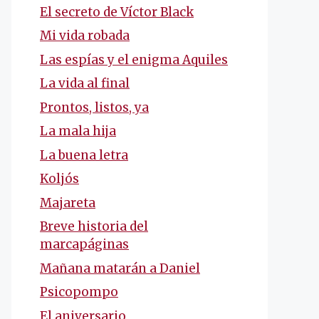
El secreto de Víctor Black
Mi vida robada
Las espías y el enigma Aquiles
La vida al final
Prontos, listos, ya
La mala hija
La buena letra
Koljós
Majareta
Breve historia del
marcapáginas
Mañana matarán a Daniel
Psicopompo
El aniversario