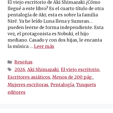
El viejo escritorio de Aki Shimazaki ¿Cómo
llegué a este libro? Es el cuarto título de otra
pentalogía de Aki; esta es sobre la familia
Niré. Ya he leído Luna llena y Suzuran…
pueden leerse de forma independiente. Esta
vez, el protagonista es Nobuki, el hijo
mediano. Casado y con dos hijas, le encanta
la música …
Leer más
Categorías
Reseñas
Etiquetas
2026
,
Aki Shimazaki
,
El viejo escritorio
,
Escritores asiáticos
,
Menos de 200 pág.
,
Mujeres escritoras
,
Pentalogía
,
Tusquets
editores