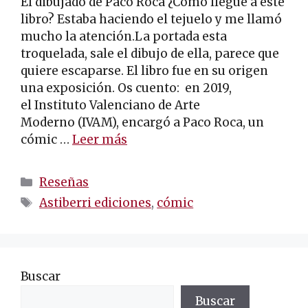
El dibujado de Paco Roca ¿Cómo llegué a este
libro? Estaba haciendo el tejuelo y me llamó
mucho la atención.La portada esta
troquelada, sale el dibujo de ella, parece que
quiere escaparse. El libro fue en su origen
una exposición. Os cuento: en 2019,
el Instituto Valenciano de Arte
Moderno (IVAM), encargó a Paco Roca, un
cómic …
Leer más
Categorías
Reseñas
Etiquetas
Astiberri ediciones
,
cómic
Buscar
Buscar