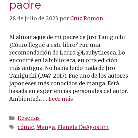
padre
28 de julio de 2023
por
Cruz Romón
El almanaque de mi padre de Jiro Taniguchi
¿Cómo llegué a este libro? Fue una
recomendación de Laura @Laubythesea. Lo
encontré en la biblioteca, en otra edición
más antigua. No había leído nada de Jiro
Taniguchi (1947-2017). Fue uno de los autores
japoneses más conocidos de manga. Está
basada en experiencias personales del autor.
Ambientada …
Leer más
Categorías
Reseñas
Etiquetas
cómic
,
Manga
,
Planeta DeAgostini