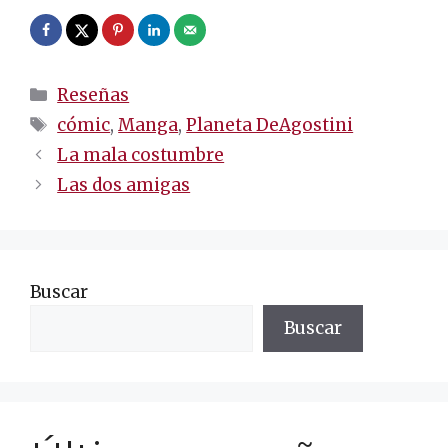
Categorías
Reseñas
Etiquetas
cómic
,
Manga
,
Planeta DeAgostini
Navegación
La mala costumbre
de
Las dos amigas
entradas
Buscar
Buscar