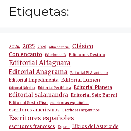
Etiquetas:
Clásico
2025
2024
2026
Alba editorial
Con encanto
Ediciones Destino
Ediciones B
Editorial Alfaguara
Editorial Anagrama
Editorial El Acantilado
Editorial Lumen
Editorial Impedimenta
Editorial Planeta
Editorial Periférica
Editorial Nórdica
Editorial Salamandra
Editorial Seix Barral
Editorial Sexto Piso
escritoras españolas
escritores americanos
Escritores argentinos
Escritores españoles
escritores franceses
Libros del Asteroide
Espasa