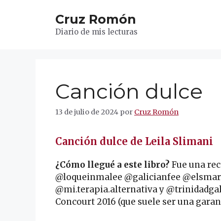
Saltar
Cruz Romón
al
contenido
Diario de mis lecturas
Canción dulce
13 de julio de 2024
por
Cruz Romón
Canción dulce de Leila Slimani
¿Cómo llegué a este libro?
Fue una rec
@loqueinmalee @galicianfee @elsmar
@mi.terapia.alternativa y @trinidadgal
Concourt 2016 (que suele ser una garant