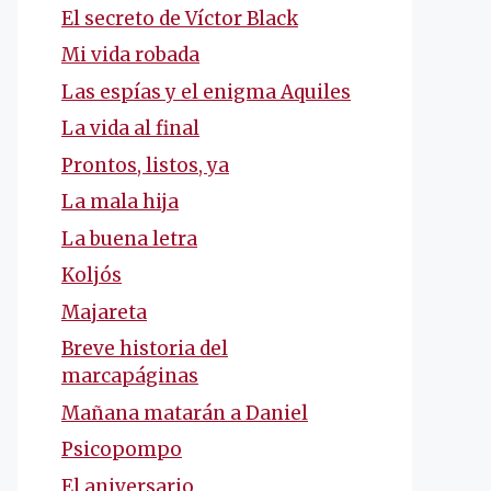
El secreto de Víctor Black
Mi vida robada
Las espías y el enigma Aquiles
La vida al final
Prontos, listos, ya
La mala hija
La buena letra
Koljós
Majareta
Breve historia del
marcapáginas
Mañana matarán a Daniel
Psicopompo
El aniversario