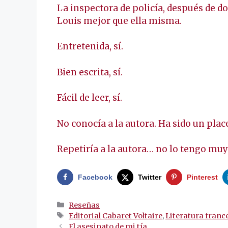
La inspectora de policía, después de d
Louis mejor que ella misma.
Entretenida, sí.
Bien escrita, sí.
Fácil de leer, sí.
No conocía a la autora. Ha sido un placer
Repetiría a la autora… no lo tengo muy
Facebook
Twitter
Pinterest
Categorías
Reseñas
Etiquetas
Editorial Cabaret Voltaire
,
Literatura franc
Navegación
El asesinato de mi tía