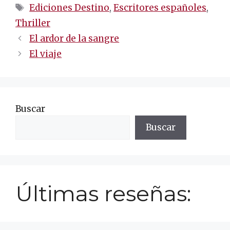
Etiquetas
Ediciones Destino
,
Escritores españoles
,
Thriller
Navegación
El ardor de la sangre
de
El viaje
entradas
Buscar
Buscar
Últimas reseñas: