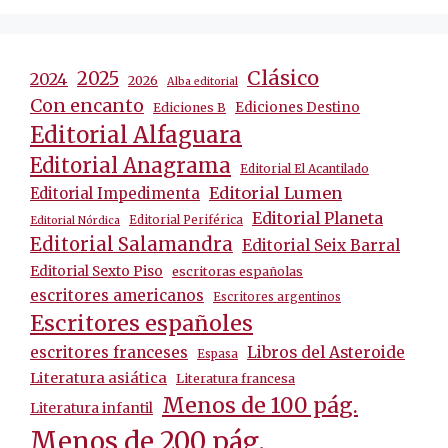
Clásico
2025
2024
2026
Alba editorial
Con encanto
Ediciones Destino
Ediciones B
Editorial Alfaguara
Editorial Anagrama
Editorial El Acantilado
Editorial Lumen
Editorial Impedimenta
Editorial Planeta
Editorial Periférica
Editorial Nórdica
Editorial Salamandra
Editorial Seix Barral
Editorial Sexto Piso
escritoras españolas
escritores americanos
Escritores argentinos
Escritores españoles
escritores franceses
Libros del Asteroide
Espasa
Literatura asiática
Literatura francesa
Menos de 100 pág.
Literatura infantil
Menos de 200 pág.