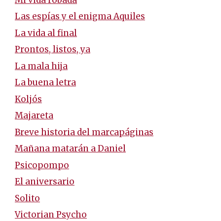
Las espías y el enigma Aquiles
La vida al final
Prontos, listos, ya
La mala hija
La buena letra
Koljós
Majareta
Breve historia del marcapáginas
Mañana matarán a Daniel
Psicopompo
El aniversario
Solito
Victorian Psycho