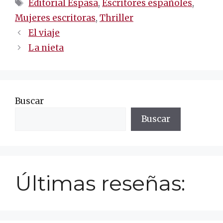
Etiquetas
Editorial Espasa
,
Escritores españoles
,
Mujeres escritoras
,
Thriller
Navegación
El viaje
de
La nieta
entradas
Buscar
Buscar
Últimas reseñas: