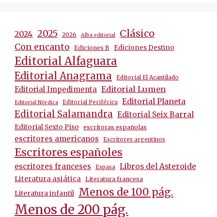
Clásico
2025
2024
2026
Alba editorial
Con encanto
Ediciones Destino
Ediciones B
Editorial Alfaguara
Editorial Anagrama
Editorial El Acantilado
Editorial Lumen
Editorial Impedimenta
Editorial Planeta
Editorial Periférica
Editorial Nórdica
Editorial Salamandra
Editorial Seix Barral
Editorial Sexto Piso
escritoras españolas
escritores americanos
Escritores argentinos
Escritores españoles
escritores franceses
Libros del Asteroide
Espasa
Literatura asiática
Literatura francesa
Menos de 100 pág.
Literatura infantil
Menos de 200 pág.