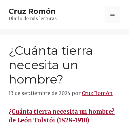
Saltar
Cruz Romón
al
Menú
contenido
Diario de mis lecturas
¿Cuánta tierra
necesita un
hombre?
13 de septiembre de 2024
por
Cruz Romón
¿Cuánta tierra necesita un hombre?
de León Tolstói (1828-1910)