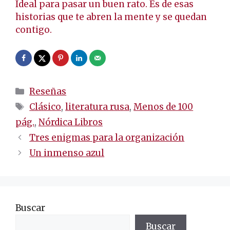
Ideal para pasar un buen rato. Es de esas
historias que te abren la mente y se quedan
contigo.
Categorías
Reseñas
Etiquetas
Clásico
,
literatura rusa
,
Menos de 100
pág.
,
Nórdica Libros
Navegación
Tres enigmas para la organización
de
Un inmenso azul
entradas
Buscar
Buscar