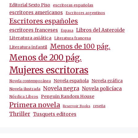
Editorial Sexto Piso
escritoras españolas
escritores americanos
Escritores argentinos
Escritores españoles
escritores franceses
Libros del Asteroide
Espasa
Literatura asiática
Literatura francesa
Menos de 100 pág.
Literatura infantil
Menos de 200 pág.
Mujeres escritoras
Novela española
Novela gráfica
Novela contemporánea
Novela negra
Novela policíaca
Novela ilustrada
Penguin Random House
Nórdica Libros
Primera novela
reseña
Reservoir Books
Thriller
Tusquets editores