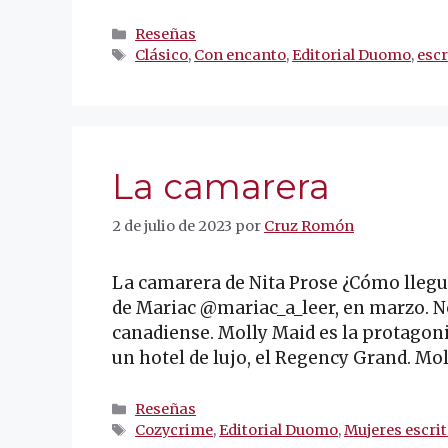
Categorías
Reseñas
Etiquetas
Clásico
,
Con encanto
,
Editorial Duomo
,
escr
La camarera
2 de julio de 2023
por
Cruz Romón
La camarera de Nita Prose ¿Cómo llegu
de Mariac @mariac_a_leer, en marzo. No
canadiense. Molly Maid es la protagoni
un hotel de lujo, el Regency Grand. Mol
Categorías
Reseñas
Etiquetas
Cozycrime
,
Editorial Duomo
,
Mujeres escri