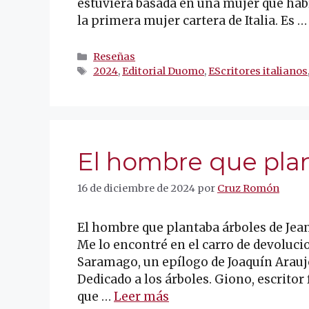
estuviera basada en una mujer que había
la primera mujer cartera de Italia. Es 
Categorías
Reseñas
Etiquetas
2024
,
Editorial Duomo
,
EScritores italianos
El hombre que pla
16 de diciembre de 2024
por
Cruz Romón
El hombre que plantaba árboles de Jean
Me lo encontré en el carro de devolucio
Saramago, un epílogo de Joaquín Arauj
Dedicado a los árboles. Giono, escritor 
que …
Leer más