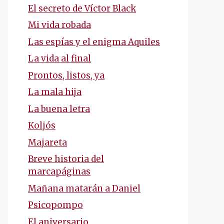
El secreto de Víctor Black
Mi vida robada
Las espías y el enigma Aquiles
La vida al final
Prontos, listos, ya
La mala hija
La buena letra
Koljós
Majareta
Breve historia del
marcapáginas
Mañana matarán a Daniel
Psicopompo
El aniversario