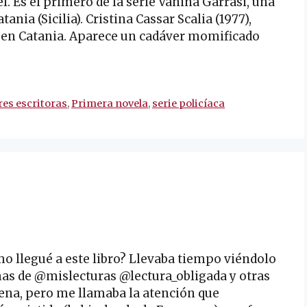
 Es el primero de la serie Vanina Garrasi, una
ania (Sicilia). Cristina Cassar Scalia (1977),
a en Catania. Aparece un cadáver momificado
es escritoras
,
Primera novela
,
serie policíaca
o llegué a este libro? Llevaba tiempo viéndolo
ñas de @mislecturas @lectura_obligada y otras
a, pero me llamaba la atención que