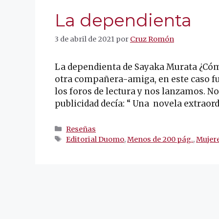
La dependienta
3 de abril de 2021
por
Cruz Romón
La dependienta de Sayaka Murata ¿Cómo
otra compañera-amiga, en este caso fu
los foros de lectura y nos lanzamos. N
publicidad decía: “ Una novela extraordi
Categorías
Reseñas
Etiquetas
Editorial Duomo
,
Menos de 200 pág.
,
Mujere