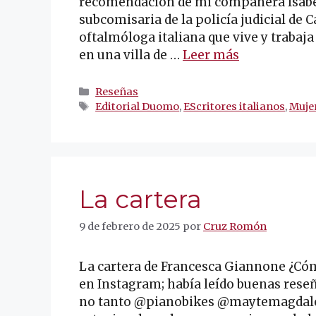
recomendación de mi compañera Isabel.
subcomisaria de la policía judicial de Cat
oftalmóloga italiana que vive y trabaj
en una villa de …
Leer más
Categorías
Reseñas
Etiquetas
Editorial Duomo
,
EScritores italianos
,
Mujer
La cartera
9 de febrero de 2025
por
Cruz Romón
La cartera de Francesca Giannone ¿Cóm
en Instagram; había leído buenas rese
no tanto @pianobikes @maytemagdalen