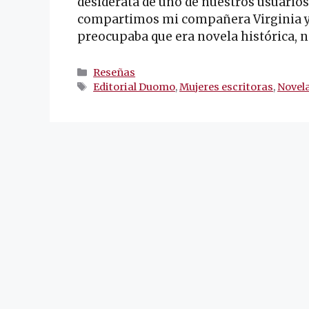
desiderata de uno de nuestros usuarios 
compartimos mi compañera Virginia y 
preocupaba que era novela histórica, 
Categorías
Reseñas
Etiquetas
Editorial Duomo
,
Mujeres escritoras
,
Novela