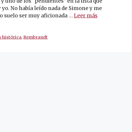
y uno de los “pendientes” en la lista que
yo. No había leído nada de Simone y me
no suelo ser muy aficionada …
Leer más
 histórica
,
Rembrandt