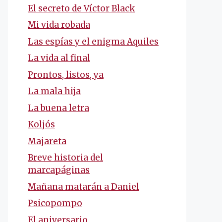
El secreto de Víctor Black
Mi vida robada
Las espías y el enigma Aquiles
La vida al final
Prontos, listos, ya
La mala hija
La buena letra
Koljós
Majareta
Breve historia del
marcapáginas
Mañana matarán a Daniel
Psicopompo
El aniversario