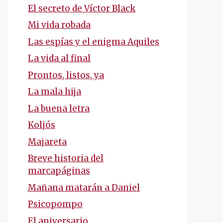
El secreto de Víctor Black
Mi vida robada
Las espías y el enigma Aquiles
La vida al final
Prontos, listos, ya
La mala hija
La buena letra
Koljós
Majareta
Breve historia del
marcapáginas
Mañana matarán a Daniel
Psicopompo
El aniversario