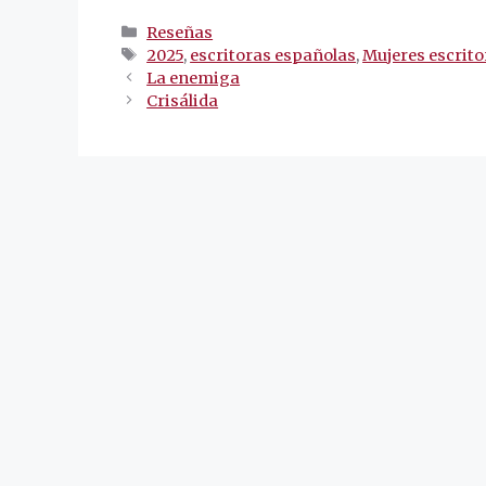
Categorías
Reseñas
Etiquetas
2025
,
escritoras españolas
,
Mujeres escrito
Navegación
La enemiga
de
Crisálida
entradas