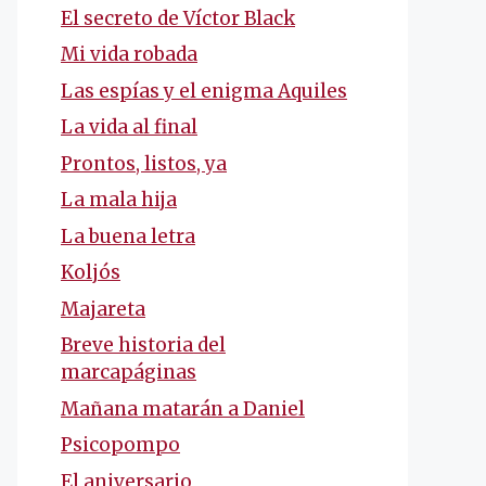
El secreto de Víctor Black
Mi vida robada
Las espías y el enigma Aquiles
La vida al final
Prontos, listos, ya
La mala hija
La buena letra
Koljós
Majareta
Breve historia del
marcapáginas
Mañana matarán a Daniel
Psicopompo
El aniversario