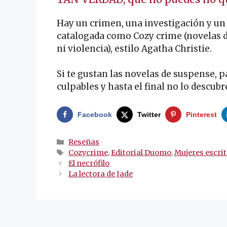
Hay un crimen, una investigación y un a
catalogada como Cozy crime (novelas d
ni violencia), estilo Agatha Christie.
Si te gustan las novelas de suspense, p
culpables y hasta el final no lo descubre
Facebook
Twitter
Pinterest
Categorías
Reseñas
Etiquetas
Cozycrime
,
Editorial Duomo
,
Mujeres escri
Navegación
El necrófilo
de
La lectora de Jade
entradas