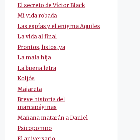
El secreto de Víctor Black
Mi vida robada
Las espías y el enigma Aquiles
La vida al final
Prontos, listos, ya
La mala hija
La buena letra
Koljós
Majareta
Breve historia del
marcapáginas
Mañana matarán a Daniel
Psicopompo
El aniversario