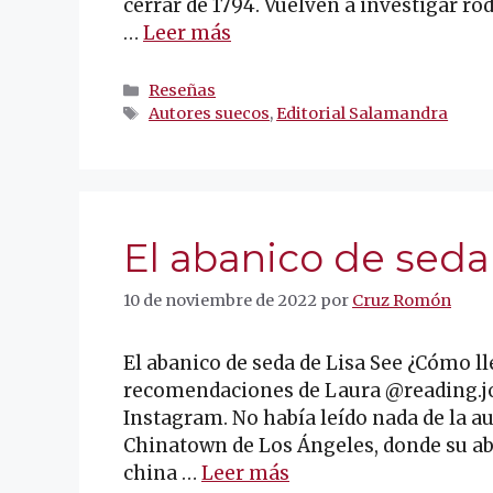
cerrar de 1794. Vuelven a investigar r
…
Leer más
Categorías
Reseñas
Etiquetas
Autores suecos
,
Editorial Salamandra
El abanico de seda
10 de noviembre de 2022
por
Cruz Romón
El abanico de seda de Lisa See ¿Cómo ll
recomendaciones de Laura @reading.jo
Instagram. No había leído nada de la aut
Chinatown de Los Ángeles, donde su a
china …
Leer más