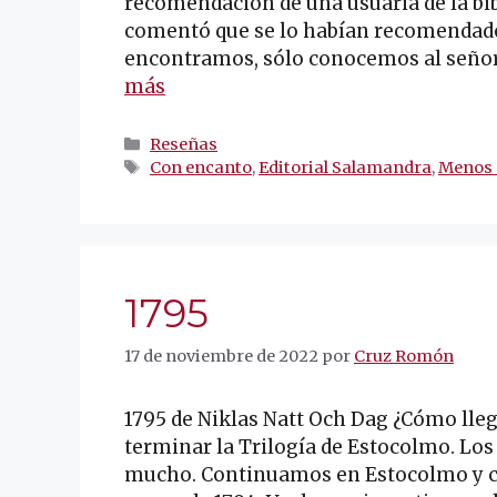
recomendación de una usuaria de la bib
comentó que se lo habían recomendado
encontramos, sólo conocemos al señor 
más
Categorías
Reseñas
Etiquetas
Con encanto
,
Editorial Salamandra
,
Menos 
1795
17 de noviembre de 2022
por
Cruz Romón
1795 de Niklas Natt Och Dag ¿Cómo llegu
terminar la Trilogía de Estocolmo. Los
mucho. Continuamos en Estocolmo y con