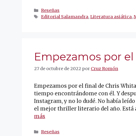
Categorías
Reseñas
Etiquetas
Editorial Salamandra
,
Literatura asiática
,
M
Empezamos por el 
27 de octubre de 2022
por
Cruz Romón
Empezamos por el final de Chris Whita
tiempo encontrándome con él. Y despu
Instagram, y no lo dudé. No había leíd
el mejor thriller literario del año. E
más
Categorías
Reseñas