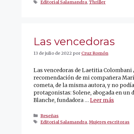
Etiquetas
Editorial Salamandra
,
Thriller
Las vencedoras
13 de julio de 2022
por
Cruz Romón
Las vencedoras de Laetitia Colombani 
recomendación de mi compañera Marisol.
cometa, de la misma autora, y no podía
protagonistas: Solene, abogada en un d
Blanche, fundadora …
Leer más
Categorías
Reseñas
Etiquetas
Editorial Salamandra
,
Mujeres escritoras