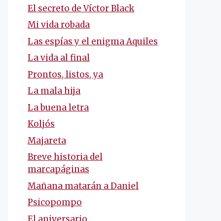
El secreto de Víctor Black
Mi vida robada
Las espías y el enigma Aquiles
La vida al final
Prontos, listos, ya
La mala hija
La buena letra
Koljós
Majareta
Breve historia del
marcapáginas
Mañana matarán a Daniel
Psicopompo
El aniversario