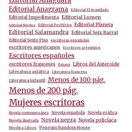
Editorial Alfaguara
Editorial Anagrama
Editorial El Acantilado
Editorial Lumen
Editorial Impedimenta
Editorial Planeta
Editorial Periférica
Editorial Nórdica
Editorial Salamandra
Editorial Seix Barral
Editorial Sexto Piso
escritoras españolas
escritores americanos
Escritores argentinos
Escritores españoles
escritores franceses
Libros del Asteroide
Espasa
Literatura asiática
Literatura francesa
Menos de 100 pág.
Literatura infantil
Menos de 200 pág.
Mujeres escritoras
Novela española
Novela gráfica
Novela contemporánea
Novela negra
Novela policíaca
Novela ilustrada
Penguin Random House
Nórdica Libros