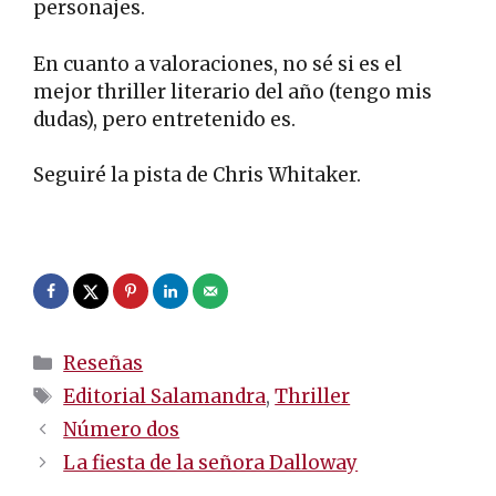
personajes.
En cuanto a valoraciones, no sé si es el
mejor thriller literario del año (tengo mis
dudas), pero entretenido es.
Seguiré la pista de Chris Whitaker.
.
Categorías
Reseñas
Etiquetas
Editorial Salamandra
,
Thriller
Navegación
Número dos
de
La fiesta de la señora Dalloway
entradas