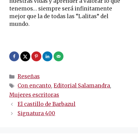
nuestras vidas y aprender a valorar lo que
tenemos… siempre será infinitamente
mejor que la de todas las “Lalitas” del
mundo.
.
Categorías
Reseñas
Etiquetas
Con encanto
,
Editorial Salamandra
,
Mujeres escritoras
Navegación
El castillo de Barbazul
de
Signatura 400
entradas