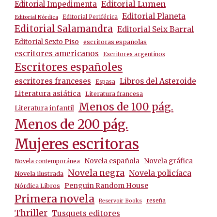
Editorial Lumen
Editorial Impedimenta
Editorial Planeta
Editorial Periférica
Editorial Nórdica
Editorial Salamandra
Editorial Seix Barral
Editorial Sexto Piso
escritoras españolas
escritores americanos
Escritores argentinos
Escritores españoles
escritores franceses
Libros del Asteroide
Espasa
Literatura asiática
Literatura francesa
Menos de 100 pág.
Literatura infantil
Menos de 200 pág.
Mujeres escritoras
Novela española
Novela gráfica
Novela contemporánea
Novela negra
Novela policíaca
Novela ilustrada
Penguin Random House
Nórdica Libros
Primera novela
reseña
Reservoir Books
Thriller
Tusquets editores