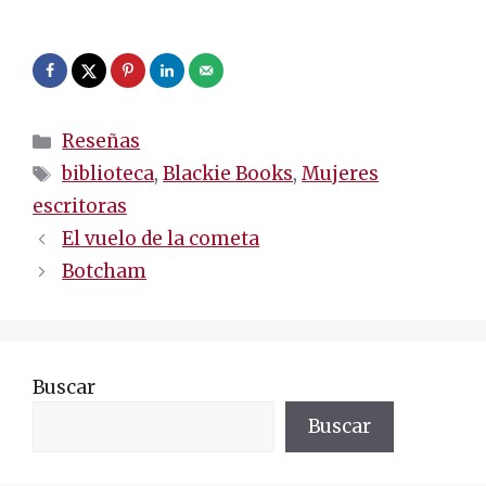
.
Categorías
Reseñas
Etiquetas
biblioteca
,
Blackie Books
,
Mujeres
escritoras
Navegación
El vuelo de la cometa
de
Botcham
entradas
Buscar
Buscar