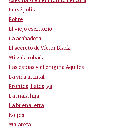
Asesinato en el molino del cura
Persépolis
Pobre
El viejo escritorio
La acabadora
El secreto de Víctor Black
Mi vida robada
Las espías y el enigma Aquiles
La vida al final
Prontos, listos, ya
La mala hija
La buena letra
Koljós
Majareta