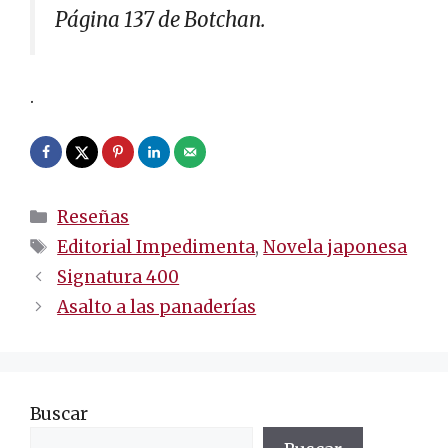
Página 137 de Botchan.
.
Categorías
Reseñas
Etiquetas
Editorial Impedimenta
,
Novela japonesa
Navegación
Signatura 400
de
Asalto a las panaderías
entradas
Buscar