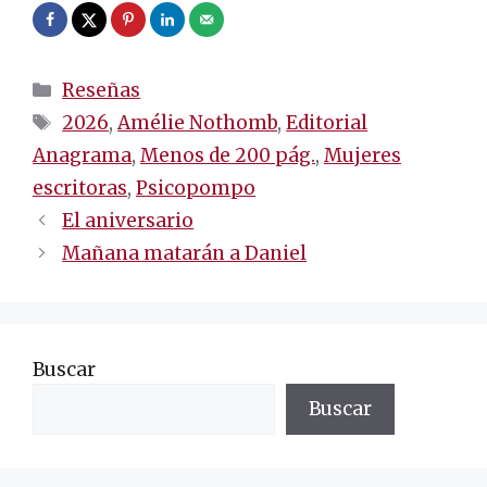
Categorías
Reseñas
Etiquetas
2026
,
Amélie Nothomb
,
Editorial
Anagrama
,
Menos de 200 pág.
,
Mujeres
escritoras
,
Psicopompo
Navegación
El aniversario
de
Mañana matarán a Daniel
entradas
Buscar
Buscar