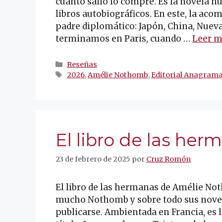
cuanto salió lo compre. Es la novela 
libros autobiográficos. En este, la ac
padre diplomático: Japón, China, Nueva
terminamos en Paris, cuando …
Leer m
Categorías
Reseñas
Etiquetas
2026
,
Amélie Nothomb
,
Editorial Anagram
El libro de las her
23 de febrero de 2025
por
Cruz Romón
El libro de las hermanas de Amélie No
mucho Nothomb y sobre todo sus novela
publicarse. Ambientada en Francia, es 