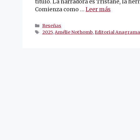
título. La narradora es Tristane, la he
Comienza como …
Leer más
Categorías
Reseñas
Etiquetas
2025
,
Amélie Nothomb
,
Editorial Anagram