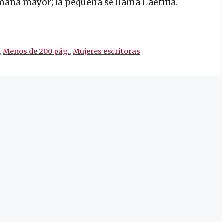
rmana mayor; la pequeña se llama Laetitia.
a
,
Menos de 200 pág.
,
Mujeres escritoras