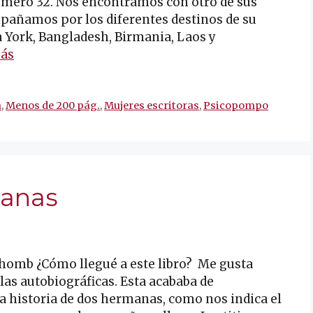
número 32. Nos encontramos con otro de sus
ompañamos por los diferentes destinos de su
 York, Bangladesh, Birmania, Laos y
ás
a
,
Menos de 200 pág.
,
Mujeres escritoras
,
Psicopompo
manas
thomb ¿Cómo llegué a este libro? Me gusta
s autobiográficas. Esta acababa de
la historia de dos hermanas, como nos indica el