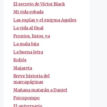
El secreto de Víctor Black
Mi vida robada
Las espías y el enigma Aquiles
La vida al final
Prontos, listos, ya
La mala hija
La buena letra
Koljós
Majareta
Breve historia del
marcapáginas
Mañana matarán a Daniel
Psicopompo
El aniversario