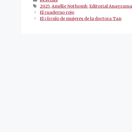
Reseñas
Etiquetas
2025
,
Amélie Nothomb
,
Editorial Anagram
Navegación
El cuaderno rojo
de
El círculo de mujeres de la doctora Tan
entradas