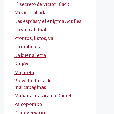
El secreto de Víctor Black
Mi vida robada
Las espías y el enigma Aquiles
La vida al final
Prontos, listos, ya
La mala hija
La buena letra
Koljós
Majareta
Breve historia del
marcapáginas
Mañana matarán a Daniel
Psicopompo
El aniversario