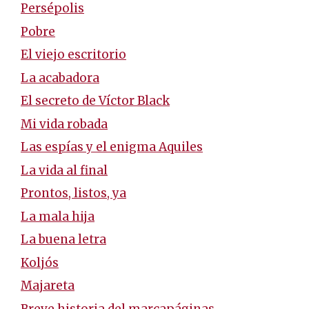
Persépolis
Pobre
El viejo escritorio
La acabadora
El secreto de Víctor Black
Mi vida robada
Las espías y el enigma Aquiles
La vida al final
Prontos, listos, ya
La mala hija
La buena letra
Koljós
Majareta
Breve historia del marcapáginas