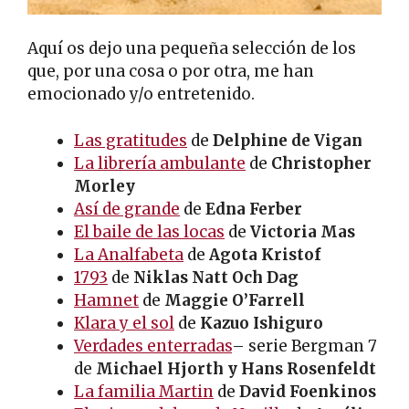
Aquí os dejo una pequeña selección de los
que, por una cosa o por otra, me han
emocionado y/o entretenido.
L
as gratitudes
de
Delphine de Vigan
La librería ambulante
de
Christopher
Morley
Así de grande
de
Edna Ferber
El baile de las locas
de
Victoria Mas
La Analfabeta
de
Agota Kristof
1793
de
Niklas Natt Och Dag
Hamnet
de
Maggie O’Farrell
Klara y el sol
de
Kazuo Ishiguro
Verdades enterradas
– serie Bergman 7
de
Michael Hjorth y Hans Rosenfeldt
La familia Martin
de
David Foenkinos