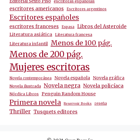
Editorial Sexto Piso
escritoras españolas
escritores americanos
Escritores argentinos
Escritores españoles
escritores franceses
Libros del Asteroide
Espasa
Literatura asiática
Literatura francesa
Menos de 100 pág.
Literatura infantil
Menos de 200 pág.
Mujeres escritoras
Novela española
Novela gráfica
Novela contemporánea
Novela negra
Novela policíaca
Novela ilustrada
Penguin Random House
Nórdica Libros
Primera novela
reseña
Reservoir Books
Thriller
Tusquets editores