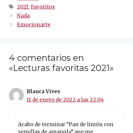
Etiquetas
2021
,
Favoritos
Navegación
Nada
de
Emocionarte
entradas
4 comentarios en
«Lecturas favoritas 2021»
Blanca Vives
11 de enero de 2022 a las 22:04
Acabo de terminar “Pan de limón con
semillas de amapola” que me