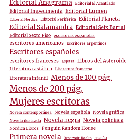
Editorial Anagrama
Editorial El Acantilado
Editorial Lumen
Editorial Impedimenta
Editorial Planeta
Editorial Periférica
Editorial Nórdica
Editorial Salamandra
Editorial Seix Barral
Editorial Sexto Piso
escritoras españolas
escritores americanos
Escritores argentinos
Escritores españoles
escritores franceses
Libros del Asteroide
Espasa
Literatura asiática
Literatura francesa
Menos de 100 pág.
Literatura infantil
Menos de 200 pág.
Mujeres escritoras
Novela española
Novela gráfica
Novela contemporánea
Novela negra
Novela policíaca
Novela ilustrada
Penguin Random House
Nórdica Libros
Primera novela
reseña
Reservoir Books