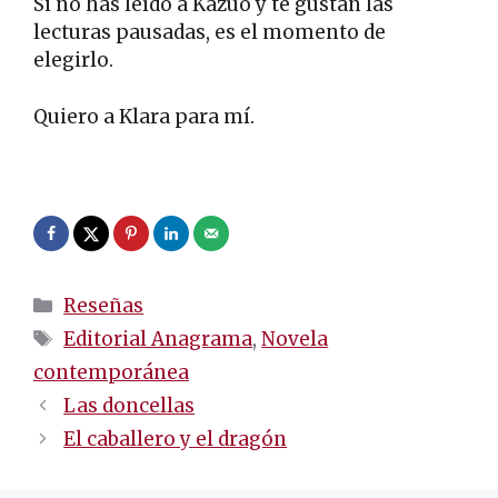
Si no has leído a Kazuo y te gustan las
lecturas pausadas, es el momento de
elegirlo.
Quiero a Klara para mí.
.
Categorías
Reseñas
Etiquetas
Editorial Anagrama
,
Novela
contemporánea
Navegación
Las doncellas
de
El caballero y el dragón
entradas