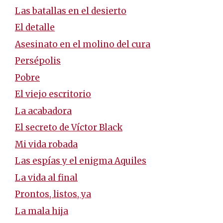
Las batallas en el desierto
El detalle
Asesinato en el molino del cura
Persépolis
Pobre
El viejo escritorio
La acabadora
El secreto de Víctor Black
Mi vida robada
Las espías y el enigma Aquiles
La vida al final
Prontos, listos, ya
La mala hija