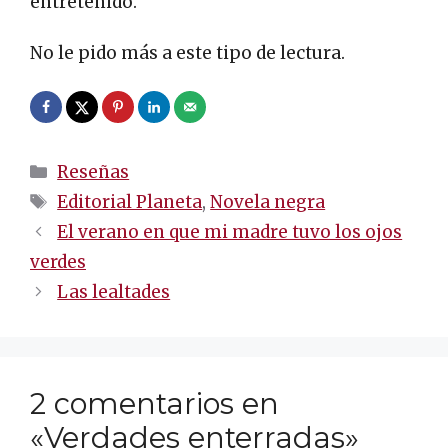
entretenido.
No le pido más a este tipo de lectura.
Categorías
Reseñas
Etiquetas
Editorial Planeta
,
Novela negra
Navegación
El verano en que mi madre tuvo los ojos
de
verdes
entradas
Las lealtades
2 comentarios en
«Verdades enterradas»