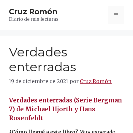
Saltar
Cruz Romón
al
Menú
contenido
Diario de mis lecturas
Verdades
enterradas
19 de diciembre de 2021
por
Cruz Romón
Verdades enterradas (Serie Bergman
7) de Michael Hjorth y Hans
Rosenfeldt
¿Cómo llegué a este libro
? Muy esperado