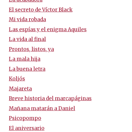
El secreto de Víctor Black
Mi vida robada
Las espías y el enigma Aquiles
La vida al final
Prontos, listos, ya
La mala hija
La buena letra
Koljós
Majareta
Breve historia del marcapáginas
Mañana matarán a Daniel
Psicopompo
El aniversario