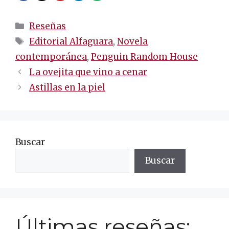
Categorías
Reseñas
Etiquetas
Editorial Alfaguara
,
Novela
contemporánea
,
Penguin Random House
Navegación
La ovejita que vino a cenar
de
Astillas en la piel
entradas
Buscar
Buscar
Últimas reseñas: