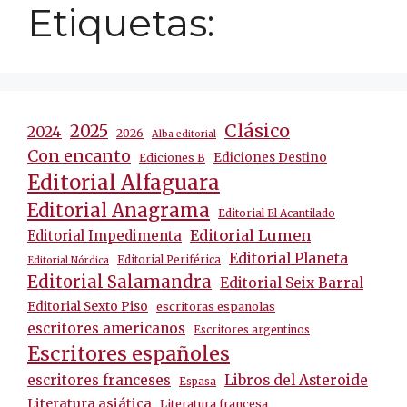
Etiquetas:
Clásico
2025
2024
2026
Alba editorial
Con encanto
Ediciones Destino
Ediciones B
Editorial Alfaguara
Editorial Anagrama
Editorial El Acantilado
Editorial Lumen
Editorial Impedimenta
Editorial Planeta
Editorial Periférica
Editorial Nórdica
Editorial Salamandra
Editorial Seix Barral
Editorial Sexto Piso
escritoras españolas
escritores americanos
Escritores argentinos
Escritores españoles
escritores franceses
Libros del Asteroide
Espasa
Literatura asiática
Literatura francesa