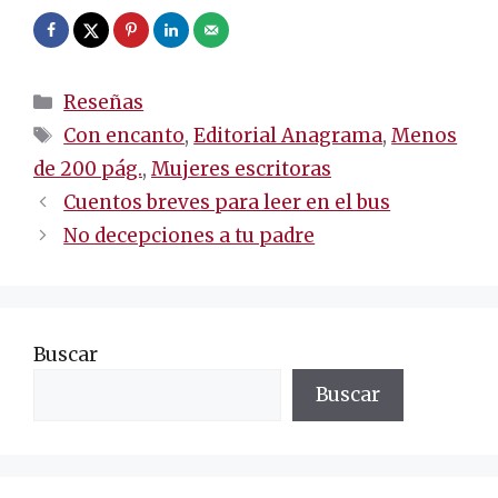
Categorías
Reseñas
Etiquetas
Con encanto
,
Editorial Anagrama
,
Menos
de 200 pág.
,
Mujeres escritoras
Navegación
Cuentos breves para leer en el bus
de
No decepciones a tu padre
entradas
Buscar
Buscar