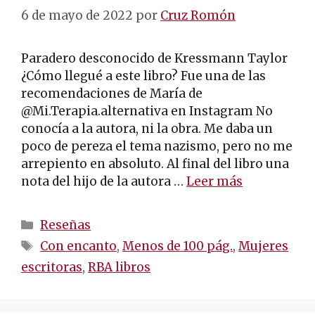
6 de mayo de 2022
por
Cruz Romón
Paradero desconocido de Kressmann Taylor
¿Cómo llegué a este libro? Fue una de las
recomendaciones de María de
@Mi.Terapia.alternativa en Instagram No
conocía a la autora, ni la obra. Me daba un
poco de pereza el tema nazismo, pero no me
arrepiento en absoluto. Al final del libro una
nota del hijo de la autora …
Leer más
Categorías
Reseñas
Etiquetas
Con encanto
,
Menos de 100 pág.
,
Mujeres
escritoras
,
RBA libros