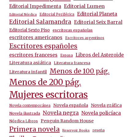
Editorial Lumen
Editorial Impedimenta
Editorial Planeta
Editorial Periférica
Editorial Nórdica
Editorial Salamandra
Editorial Seix Barral
Editorial Sexto Piso
escritoras españolas
escritores americanos
Escritores argentinos
Escritores españoles
escritores franceses
Libros del Asteroide
Espasa
Literatura asiática
Literatura francesa
Menos de 100 pág.
Literatura infantil
Menos de 200 pág.
Mujeres escritoras
Novela española
Novela gráfica
Novela contemporánea
Novela negra
Novela policíaca
Novela ilustrada
Penguin Random House
Nórdica Libros
Primera novela
reseña
Reservoir Books