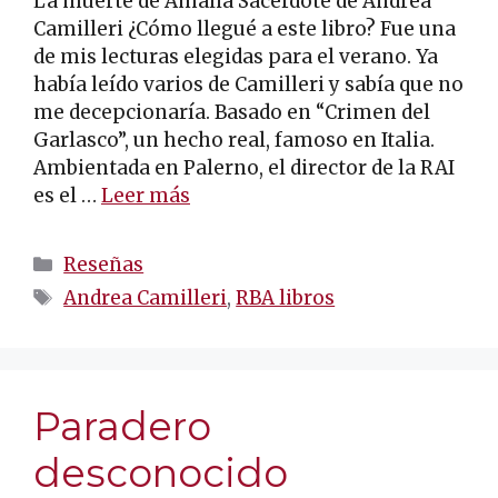
La muerte de Amalia Sacerdote de Andrea
Camilleri ¿Cómo llegué a este libro? Fue una
de mis lecturas elegidas para el verano. Ya
había leído varios de Camilleri y sabía que no
me decepcionaría. Basado en “Crimen del
Garlasco”, un hecho real, famoso en Italia.
Ambientada en Palerno, el director de la RAI
es el …
Leer más
Categorías
Reseñas
Etiquetas
Andrea Camilleri
,
RBA libros
Paradero
desconocido