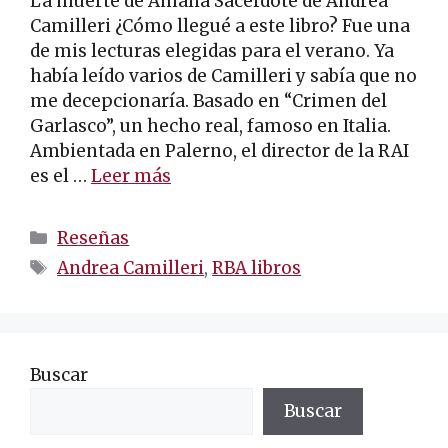
La muerte de Amalia Sacerdote de Andrea
Camilleri ¿Cómo llegué a este libro? Fue una
de mis lecturas elegidas para el verano. Ya
había leído varios de Camilleri y sabía que no
me decepcionaría. Basado en “Crimen del
Garlasco”, un hecho real, famoso en Italia.
Ambientada en Palerno, el director de la RAI
es el …
Leer más
Categorías
Reseñas
Etiquetas
Andrea Camilleri
,
RBA libros
Buscar
Buscar