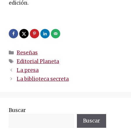
edición.
.
Categorías
Reseñas
Etiquetas
Editorial Planeta
Navegación
La presa
de
La biblioteca secreta
entradas
Buscar
Buscar