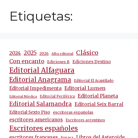
Etiquetas:
Clásico
2025
2024
2026
Alba editorial
Con encanto
Ediciones Destino
Ediciones B
Editorial Alfaguara
Editorial Anagrama
Editorial El Acantilado
Editorial Lumen
Editorial Impedimenta
Editorial Planeta
Editorial Periférica
Editorial Nórdica
Editorial Salamandra
Editorial Seix Barral
Editorial Sexto Piso
escritoras españolas
escritores americanos
Escritores argentinos
Escritores españoles
escritores franceses
Libros del Asteroide
Espasa