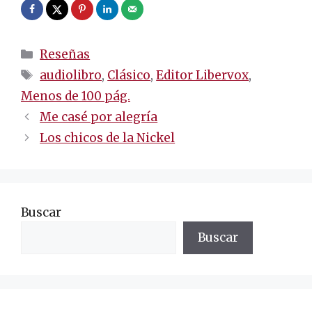
Categorías
Reseñas
Etiquetas
audiolibro
,
Clásico
,
Editor Libervox
,
Menos de 100 pág.
Navegación
Me casé por alegría
de
Los chicos de la Nickel
entradas
Buscar
Buscar