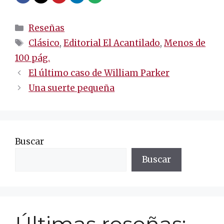
Categorías
Reseñas
Etiquetas
Clásico
,
Editorial El Acantilado
,
Menos de
100 pág.
Navegación
El último caso de William Parker
de
Una suerte pequeña
entradas
Buscar
Buscar
Últimas reseñas: