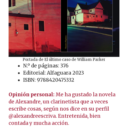
Portada de El último caso de William Parker
N.º de páginas: 376
Editorial: Alfaguara 2023
ISBN: 9788420475332
Opinión personal:
Me ha gustado la novela
de Alexandre, un clarinetista que a veces
escribe cosas, según nos dice en su perfil
@alexandreescriva. Entretenida, bien
contada y mucha acción.