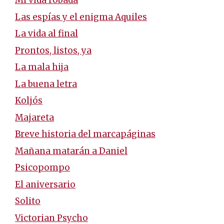
Mi vida robada
Las espías y el enigma Aquiles
La vida al final
Prontos, listos, ya
La mala hija
La buena letra
Koljós
Majareta
Breve historia del marcapáginas
Mañana matarán a Daniel
Psicopompo
El aniversario
Solito
Victorian Psycho