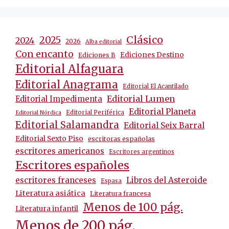
Clásico
2025
2024
2026
Alba editorial
Con encanto
Ediciones Destino
Ediciones B
Editorial Alfaguara
Editorial Anagrama
Editorial El Acantilado
Editorial Lumen
Editorial Impedimenta
Editorial Planeta
Editorial Periférica
Editorial Nórdica
Editorial Salamandra
Editorial Seix Barral
Editorial Sexto Piso
escritoras españolas
escritores americanos
Escritores argentinos
Escritores españoles
escritores franceses
Libros del Asteroide
Espasa
Literatura asiática
Literatura francesa
Menos de 100 pág.
Literatura infantil
Menos de 200 pág.