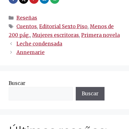
Categorías
Reseñas
Etiquetas
Cuentos
,
Editorial Sexto Piso
,
Menos de
200 pág.
,
Mujeres escritoras
,
Primera novela
Navegación
Leche condensada
de
Annemarie
entradas
Buscar
Buscar