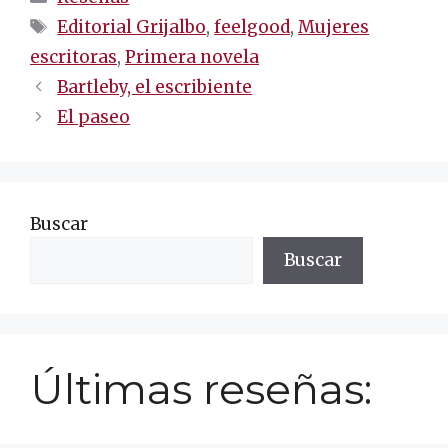
Etiquetas
Editorial Grijalbo
,
feelgood
,
Mujeres
escritoras
,
Primera novela
Navegación
Bartleby, el escribiente
de
El paseo
entradas
Buscar
Buscar
Últimas reseñas: