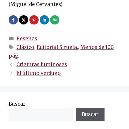
(Miguel de Cervantes)
Categorías
Reseñas
Etiquetas
Clásico
,
Editorial Siruela.
,
Menos de 100
pág.
Navegación
Criaturas luminosas
de
El último verdugo
entradas
Buscar
Buscar