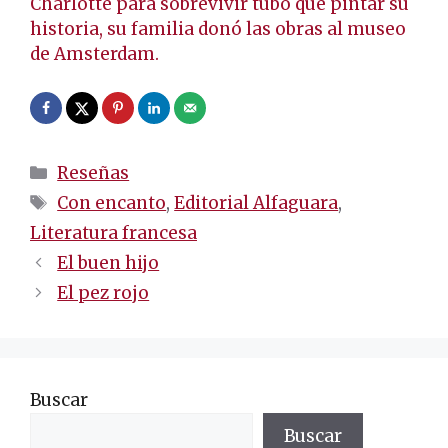
Charlotte para sobrevivir tubo que pintar su
historia, su familia donó las obras al museo
de Amsterdam.
Categorías
Reseñas
Etiquetas
Con encanto
,
Editorial Alfaguara
,
Literatura francesa
Navegación
El buen hijo
de
El pez rojo
entradas
Buscar
Buscar