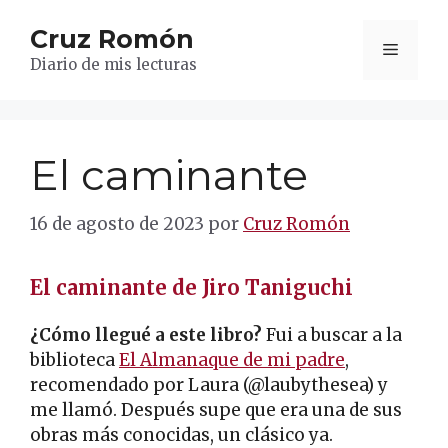
Saltar
Cruz Romón
al
Menú
contenido
Diario de mis lecturas
El caminante
16 de agosto de 2023
por
Cruz Romón
El caminante
de Jiro Taniguchi
¿Cómo llegué a este libro?
Fui a buscar a la
biblioteca
El Almanaque de mi padre
,
recomendado por Laura (@laubythesea) y
me llamó. Después supe que era una de sus
obras más conocidas, un clásico ya.