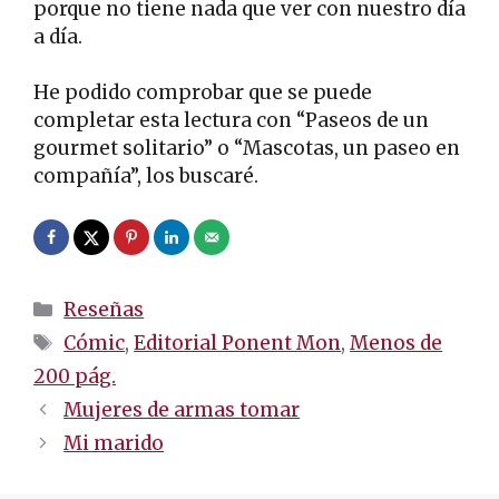
porque no tiene nada que ver con nuestro día
a día.
He podido comprobar que se puede
completar esta lectura con “Paseos de un
gourmet solitario” o “Mascotas, un paseo en
compañía”, los buscaré.
Categorías
Reseñas
Etiquetas
Cómic
,
Editorial Ponent Mon
,
Menos de
200 pág.
Navegación
Mujeres de armas tomar
de
Mi marido
entradas