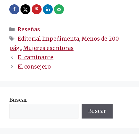
Categorías
Reseñas
Etiquetas
Editorial Impedimenta
,
Menos de 200
pág.
,
Mujeres escritoras
Navegación
El caminante
de
El consejero
entradas
Buscar
Buscar